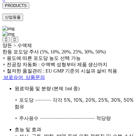
PRODUCTS
산업동물
양돈
>
수액제
한동 포도당 주사 (5%, 10%, 20%, 25%, 30%, 50%)
∘ 용도에 따른 포도당 농도 선택 가능
∘ 전공장 자동화 : 수액백 성형부터 제품 생산까지
∘ 철저한 품질관리 : EU GMP 기준의 시설과 설비 적용
브로슈어
상품문의
원료약품 및 분량 (본제 1ml 중)
∘ 포도당 ····
·····
·
·
·
· 각각 5%, 10%, 20%, 25%, 30%, 50%
함유
∘ 주사용수 ····
···
··
·
··
·
··
·
··
····
·····
·
··
···
·
·
··
·
·
··
·
·
·
· 적당량
효능 및 효과
∘ 설사, 구토, 발한, 발열 등에 의한 전해질 및 수분 소실