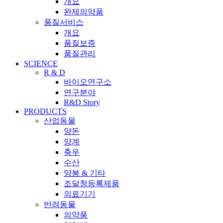
개요
완제의약품
품질서비스
개요
품질보증
품질관리
SCIENCE
R & D
바이오연구소
연구분야
R&D Story
PRODUCTS
산업동물
양돈
양계
축우
수산
양봉 & 기타
조달청등록제품
의료기기
반려동물
의약품